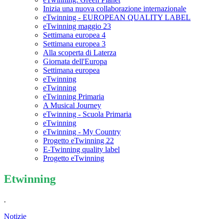
Inizia una nuova collaborazione internazionale
eTwinning - EUROPEAN QUALITY LABEL
eTwinning maggio 23
Settimana europea 4
Settimana europea 3
Alla scoperta di Laterza
Giornata dell'Europa
Settimana europea
eTwinning
eTwinning
eTwinning Primaria
A Musical Journey
eTwinning - Scuola Primaria
eTwinning
eTwinning - My Country
Progetto eTwinning 22
E-Twinning quality label
Progetto eTwinning
Etwinning
.
Notizie