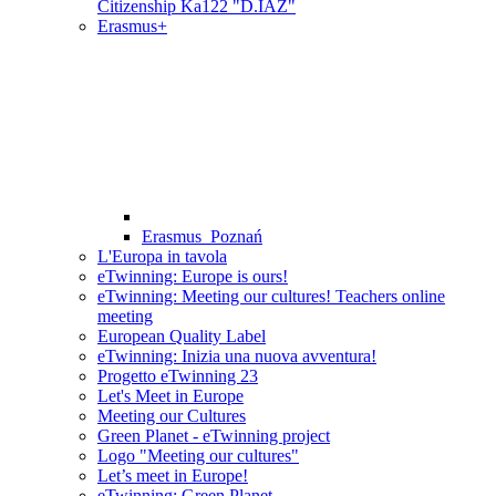
Citizenship Ka122 "D.IAZ"
Erasmus+
Erasmus_Poznań
L'Europa in tavola
eTwinning: Europe is ours!
eTwinning: Meeting our cultures! Teachers online
meeting
European Quality Label
eTwinning: Inizia una nuova avventura!
Progetto eTwinning 23
Let's Meet in Europe
Meeting our Cultures
Green Planet - eTwinning project
Logo "Meeting our cultures"
Let’s meet in Europe!
eTwinning: Green Planet