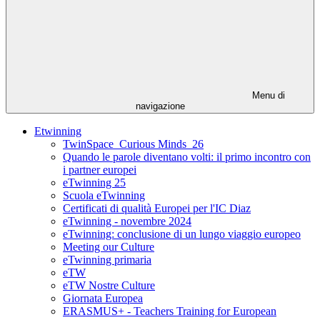
Menu di
navigazione
Etwinning
TwinSpace_Curious Minds_26
Quando le parole diventano volti: il primo incontro con
i partner europei
eTwinning 25
Scuola eTwinning
Certificati di qualità Europei per l'IC Diaz
eTwinning - novembre 2024
eTwinning: conclusione di un lungo viaggio europeo
Meeting our Culture
eTwinning primaria
eTW
eTW Nostre Culture
Giornata Europea
ERASMUS+ - Teachers Training for European