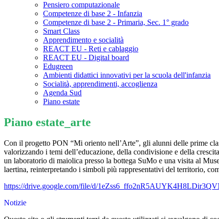
Pensiero computazionale
Competenze di base 2 - Infanzia
Competenze di base 2 - Primaria, Sec. 1° grado
Smart Class
Apprendimento e socialità
REACT EU - Reti e cablaggio
REACT EU - Digital board
Edugreen
Ambienti didattici innovativi per la scuola dell'infanzia
Socialità, apprendimenti, accoglienza
Agenda Sud
Piano estate
Piano estate_arte
Con il progetto PON “Mi oriento nell’Arte”, gli alunni delle prime cla
valorizzando i temi dell’educazione, della condivisione e della crescita.
un laboratorio di maiolica presso la bottega SuMo e una visita al Museo 
laertina, reinterpretando i simboli più rappresentativi del territorio, com
https://drive.google.com/file/d/1eZss6_ffo2nR5AUYK4H8LDir3QV
Notizie