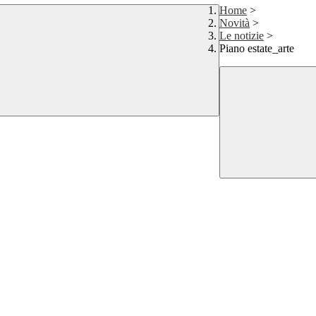
Home
>
Novità
>
Le notizie
>
Piano estate_arte