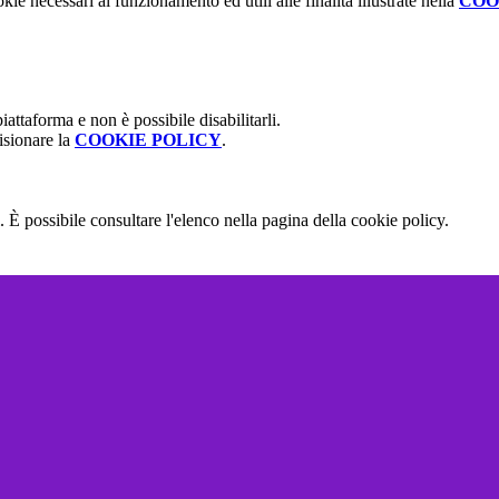
kie necessari al funzionamento ed utili alle finalità illustrate nella
COO
attaforma e non è possibile disabilitarli.
isionare la
COOKIE POLICY
.
 È possibile consultare l'elenco nella pagina della cookie policy.