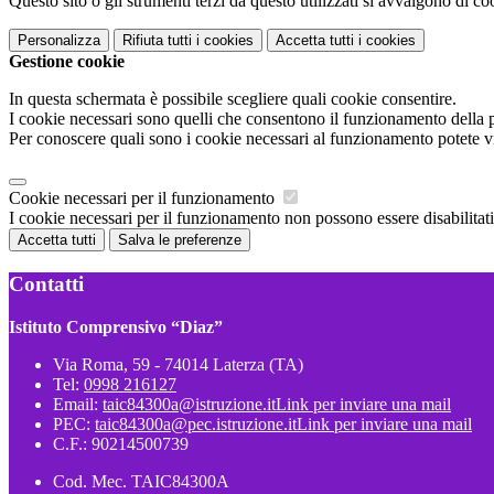
Questo sito o gli strumenti terzi da questo utilizzati si avvalgono di coo
Personalizza
Rifiuta tutti
i cookies
Accetta tutti
i cookies
Gestione cookie
In questa schermata è possibile scegliere quali cookie consentire.
I cookie necessari sono quelli che consentono il funzionamento della pi
Per conoscere quali sono i cookie necessari al funzionamento potete v
Cookie necessari per il funzionamento
I cookie necessari per il funzionamento non possono essere disabilitati.
Accetta tutti
Salva le preferenze
Contatti
Istituto Comprensivo “Diaz”
Via Roma, 59 - 74014 Laterza (TA)
Tel:
0998 216127
Email:
taic84300a@istruzione.it
Link per inviare una mail
PEC:
taic84300a@pec.istruzione.it
Link per inviare una mail
C.F.: 90214500739
Cod. Mec. TAIC84300A