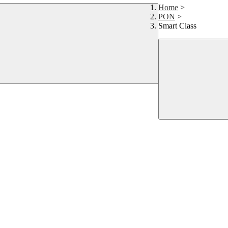
Home
>
PON
>
Smart Class