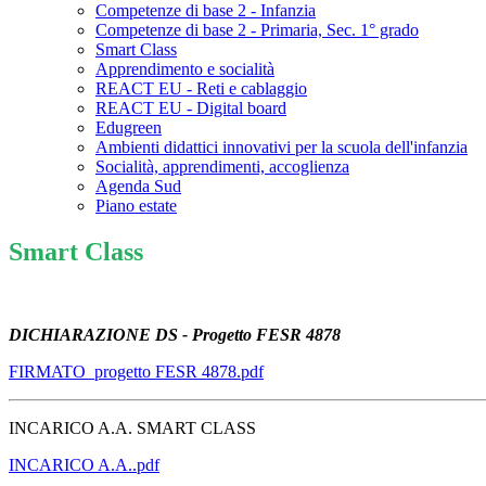
Competenze di base 2 - Infanzia
Competenze di base 2 - Primaria, Sec. 1° grado
Smart Class
Apprendimento e socialità
REACT EU - Reti e cablaggio
REACT EU - Digital board
Edugreen
Ambienti didattici innovativi per la scuola dell'infanzia
Socialità, apprendimenti, accoglienza
Agenda Sud
Piano estate
Smart Class
DICHIARAZIONE DS - Progetto FESR 4878
FIRMATO_progetto FESR 4878.pdf
INCARICO A.A. SMART CLASS
INCARICO A.A..pdf