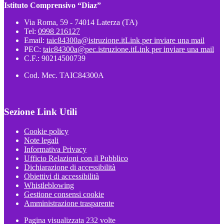
Istituto Comprensivo “Diaz”
Via Roma, 59 - 74014 Laterza (TA)
Tel:
0998 216127
Email:
taic84300a@istruzione.it
Link per inviare una mail
PEC:
taic84300a@pec.istruzione.it
Link per inviare una mail
C.F.: 90214500739
Cod. Mec. TAIC84300A
Sezione Link Utili
Cookie policy
Note legali
Informativa Privacy
Ufficio Relazioni con il Pubblico
Dichiarazione di accessibilità
Obiettivi di accessibilità
Whistleblowing
Gestione consensi cookie
Amministrazione trasparente
Pagina visualizzata
232
volte