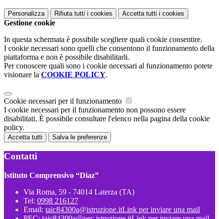
Personalizza
Rifiuta tutti
i cookies
Accetta tutti
i cookies
Gestione cookie
In questa schermata è possibile scegliere quali cookie consentire.
I cookie necessari sono quelli che consentono il funzionamento della
piattaforma e non è possibile disabilitarli.
Per conoscere quali sono i cookie necessari al funzionamento potete
visionare la
COOKIE POLICY
.
Cookie necessari per il funzionamento
I cookie necessari per il funzionamento non possono essere
disabilitati. È possibile consultare l'elenco nella pagina della cookie
policy.
Accetta tutti
Salva le preferenze
Contatti
Istituto Comprensivo “Diaz”
Via Roma, 59 - 74014 Laterza (TA)
Tel:
0998 216127
Email:
taic84300a@istruzione.it
Link per inviare una mail
PEC:
taic84300a@pec.istruzione.it
Link per inviare una mail